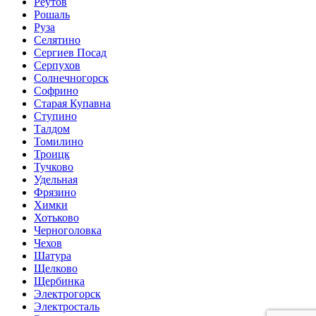
Реутов
Рошаль
Руза
Селятино
Сергиев Посад
Серпухов
Солнечногорск
Софрино
Старая Купавна
Ступино
Талдом
Томилино
Троицк
Тучково
Удельная
Фрязино
Химки
Хотьково
Черноголовка
Чехов
Шатура
Щелково
Щербинка
Электрогорск
Электросталь