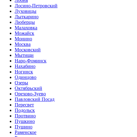
Лобня
Лосино-Петровский
Луховицы
Лыткарино
Люберцы
Малаховка
Можайск
Монино
Москва
Московский
Мытищи
Наро-Фоминск
Нахабино
Ногинск
Одинцово
Озеры
Октябрьский
Орехово-Зуево
Павловский Посад
Пересвет
Подольск
Протвино
Пушкино
Пущино
Раменское