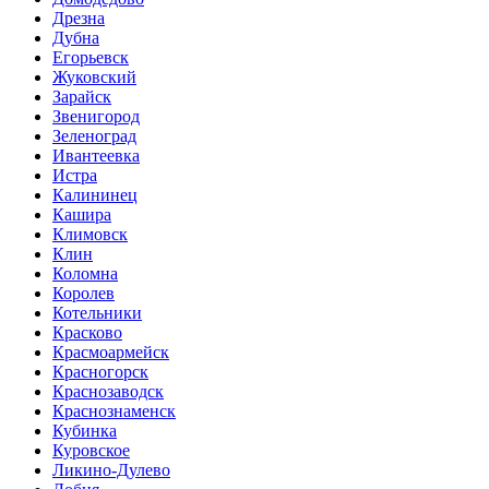
Дрезна
Дубна
Егорьевск
Жуковский
Зарайск
Звенигород
Зеленоград
Ивантеевка
Истра
Калининец
Кашира
Климовск
Клин
Коломна
Королев
Котельники
Красково
Красмоармейск
Красногорск
Краснозаводск
Краснознаменск
Кубинка
Куровское
Ликино-Дулево