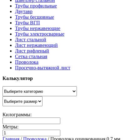
Швеллер стальной
Трубы профильные
Двутавр
Трубы бесшовные
Трубы ВГП
Трубы нержавеющие
Трубы электросварные
Лист стальной
Лист нержавеющий
Лист рифленый
Сетка стальная
Проволока
Просечно-вытяжной лист
Калькулятор
Килограммы:
Метры:
Главная
/
Проволока
/
Проволока оцинкованная 0,7 мм