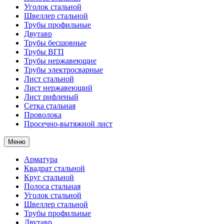
Уголок стальной
Швеллер стальной
Трубы профильные
Двутавр
Трубы бесшовные
Трубы ВГП
Трубы нержавеющие
Трубы электросварные
Лист стальной
Лист нержавеющий
Лист рифленый
Сетка стальная
Проволока
Просечно-вытяжной лист
Меню
Арматура
Квадрат стальной
Круг стальной
Полоса стальная
Уголок стальной
Швеллер стальной
Трубы профильные
Двутавр