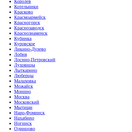
Королев
Котельники
Красково
Красмоармейск
Красногорск
Краснозаводск
Краснознаменск
Кубинка
Куровское
Ликино-Дулево
Лобня
Лосино-Петровский
Луховицы
Лыткарино
Люберцы
Малаховка
Можайск
Монино
Москва
Московский
Мытищи
Наро-Фоминск
Нахабино
Ногинск
Одинцово