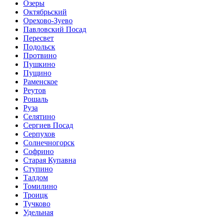
Озеры
Октябрьский
Орехово-Зуево
Павловский Посад
Пересвет
Подольск
Протвино
Пушкино
Пущино
Раменское
Реутов
Рошаль
Руза
Селятино
Сергиев Посад
Серпухов
Солнечногорск
Софрино
Старая Купавна
Ступино
Талдом
Томилино
Троицк
Тучково
Удельная