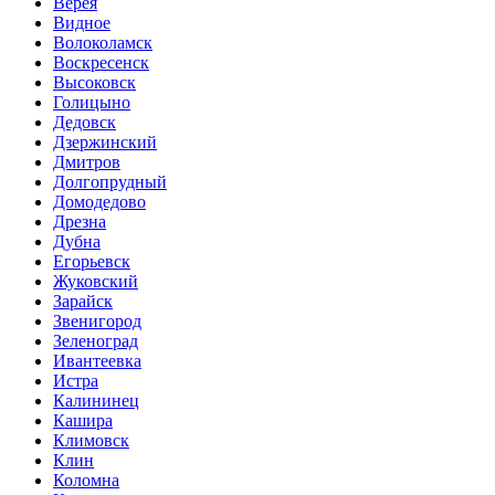
Верея
Видное
Волоколамск
Воскресенск
Высоковск
Голицыно
Дедовск
Дзержинский
Дмитров
Долгопрудный
Домодедово
Дрезна
Дубна
Егорьевск
Жуковский
Зарайск
Звенигород
Зеленоград
Ивантеевка
Истра
Калининец
Кашира
Климовск
Клин
Коломна